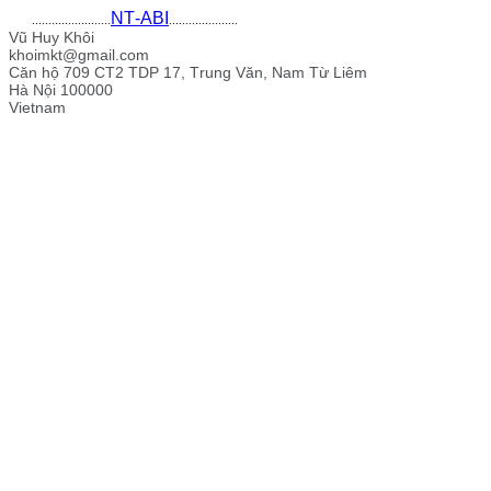
NT-ABI
........................
.....................
Vũ Huy Khôi
khoimkt@gmail.com
Căn hộ 709 CT2 TDP 17, Trung Văn, Nam Từ Liêm
Hà Nội 100000
Vietnam